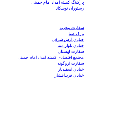
پارکینگ کمیته امداد امام خمینی
رستوران توسکانا
سفارت نیجریه
پارک صبا
خیابان آرش شرقی
خیابان بلوار مینا
سفارت لهستان
مجتمع اقتصادی کمیته امداد امام خمینی
سفارت اروگوئه
خیابان اسفندیار
خیابان فریدافشار