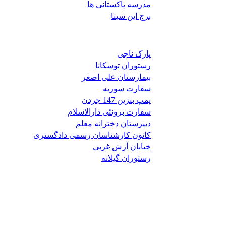
مدرسه پاکستانی ها
برج این سینا
پارک ناجی
رستوران توسکانا
بیمارستان علی اصغر
سفارت سوریه
پمپ بنزین 147 جردن
سفارت برونئی دارالاسلام
دبیرستان دخترانه معلم
کانون کارشناسان رسمی دادگستری
خیابان آرش غربی
رستوران گیلانه