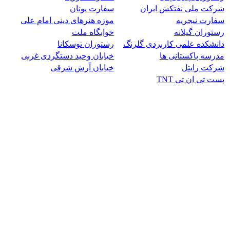
شرکت ملی نفتکش ایران
سفارت یونان
سفارت نیجریه
موزه هنرهای دینی امام علی
رستوران گیلانه
خوابگاه ملت
دانشکده علمی کاربردی گلرنگ
رستوران توسکانا
مدرسه پاکستانی ها
خیابان وحید دستگردی غربی
شرکت رایتل
خیابان آرش شرقی
پست تی ان تی TNT