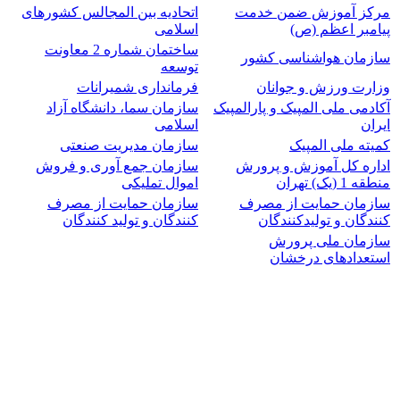
مرکز آموزش ضمن خدمت
اتحادیه بین المجالس کشورهای
پیامبر اعظم (ص)
اسلامی
ساختمان شماره 2 معاونت
سازمان هواشناسی کشور
توسعه
وزارت ورزش و جوانان
فرمانداری شمیرانات
آکادمی ملی المپیک و پارالمپیک
سازمان سما، دانشگاه آزاد
ایران
اسلامی
کمیته ملی المپیک
سازمان مدیریت صنعتی
اداره کل آموزش و پرورش
سازمان جمع آوری و فروش
منطقه 1 (یک) تهران
اموال تملیکی
سازمان حمایت از مصرف
سازمان حمایت از مصرف
کنندگان و تولیدکنندگان
کنندگان و تولید کنندگان
سازمان ملی پرورش
استعدادهای درخشان