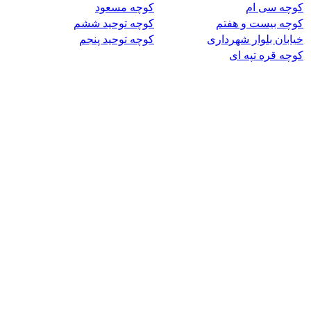
کوچه سی ام
کوچه مسعود
کوچه بیست و هفتم
کوچه توحید ششم
خیابان بلوار شهرداری
کوچه توحید پنجم
کوچه قره تپه ای