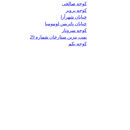
کوچه صالحی
کوچه پرویز
خیابان شهرآرا
خیابان پاتریس لومومبا
کوچه سروناز
پمپ بنزین ستارخان شماره 29
کوچه یکم