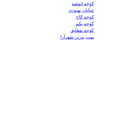
کوچه انوشه
خیابان بهبودی
کوچه کاج
کوچه یکم
کوچه شقایق
پمپ بنزین شهرآرا