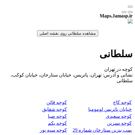
Maps.Jamasp.ir
سلطانی
کوچه در تهران
نشانی و آدرس: تهران، پاتریس، خیابان ستارخان، خیابان کوکب،
سلطانی
کوچه کاج
کوچه قائن
خیابان پاتریس لومومبا
کوچه شقایق
کوچه سعیدی
کوچه صبا
کوچه نسرین
کوچه یکم
پمپ بنزین ستارخان شماره 29
کوچه سپه پور