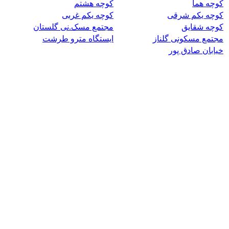
کوچه هما
کوچه هشتم
کوچه یکم شرقی
کوچه یکم غربی
کوچه شقایق
مجتمع مسک.نی گلستان
مجتمع مسکونی گلناز
ایستگاه مترو طرشت
خیابان صادق پور