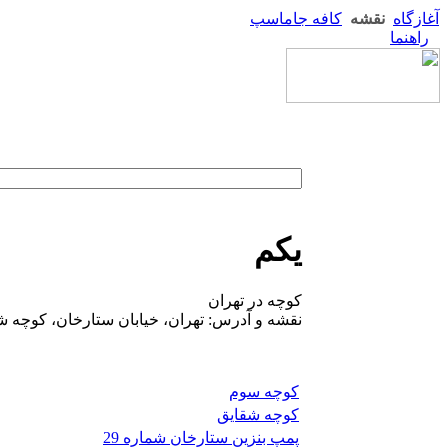
آغازگاه
نقشه
کافه جاماسپ
راهنما
یکم
کوچه در تهران
نقشه و آدرس: تهران، خیابان ستارخان، کوچه ش
کوچه سوم
کوچه شقایق
پمپ بنزین ستارخان شماره 29