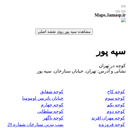
Maps.Jamasp.ir
سپه پور
کوچه در تهران
نشانی و آدرس: تهران، خیابان ستارخان، سپه پور
کوچه کاج
کوچه شقایق
کوچه سوم
خیابان پاتریس لومومبا
کوچه یکم
کوچه چهارم
کوچه دوم
کوچه سلطانی
کوچه مهران افرند
کوچه باگهر
کوچه فروزنده
پمپ بنزین ستارخان شماره 29