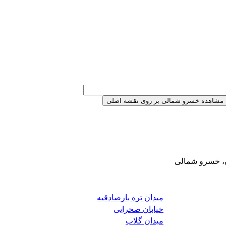
ن، خسرو شمالی
میدان تره بارصادقیه
خیابان صحرایی
میدان گلاب