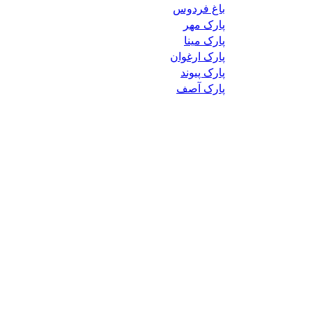
باغ فردوس
پارک مهر
پارک مینا
پارک ارغوان
پارک پیوند
پارک آصف