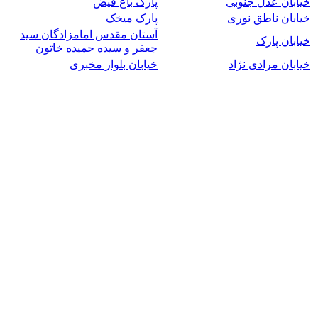
خیابان عدل جنوبی
پارک باغ فیض
خیابان ناطق نوری
پارک میخک
آستان مقدس امامزادگان سید
خیابان پارک
جعفر و سیده حمیده خاتون
خیابان مرادی نژاد
خیابان بلوار مخبری