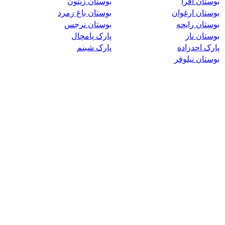
بوستان افرا
بوستان زیتون
بوستان ارغوان
بوستان باغ زمرد
بوستان رایحه
بوستان نرجس
بوستان ناز
پارک پامچال
پارک احدزاده
پارک شبنم
بوستان نیلوفر