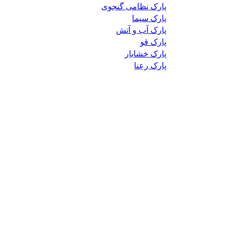
پارک نظامی گنجوی
پارک سیما
پارک آب و آتش
پارک قو
پارک خشایار
پارک رعنا