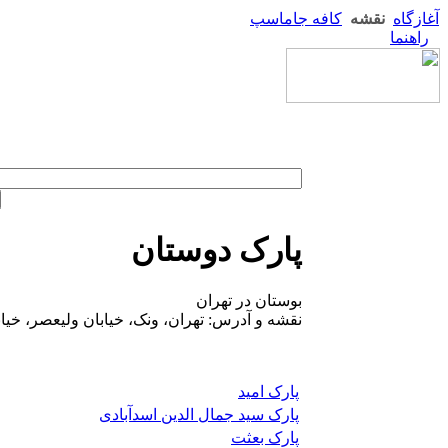
آغازگاه
نقشه
کافه جاماسپ
راهنما
پارک دوستان
بوستان در تهران
نقشه و آدرس: تهران، ونک، خیابان ولیعصر، خیا
پارک امید
پارک سید جمال الدین اسدآبادی
پارک بعثت