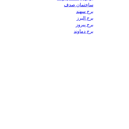
ساختمان صدف
برج سهند
برج البرز
برج پیروز
برج دماوند