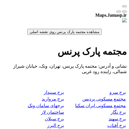
Maps.Jamasp.ir
مجتمه پارک پرنس
نشانی و آدرس: مجتمه پارک پرنس، تهران، ونک، خیابان شیراز
شمالی، زاینده رود غربی
برج سرو
برج سپیدار
مجتمع مسکونی پردیس
برج مروارید
مجتمع مسکونی ایران سکنا
برجهای سامان ونک
برج نگار
ساختمان لار
برج سهند
برج سبلان
برج آفتاب
برج البرز