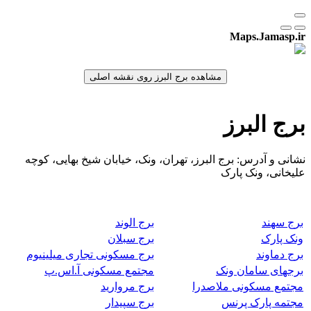
Maps.Jamasp.ir
برج البرز
نشانی و آدرس: برج البرز، تهران، ونک، خیابان شیخ بهایی، کوچه
علیخانی، ونک پارک
برج سهند
برج الوند
ونک پارک
برج سبلان
برج دماوند
برج مسکونی تجاری میلینیوم
برجهای سامان ونک
مجتمع مسکونی آ.اس.پ
مجتمع مسکونی ملاصدرا
برج مروارید
مجتمه پارک پرنس
برج سپیدار