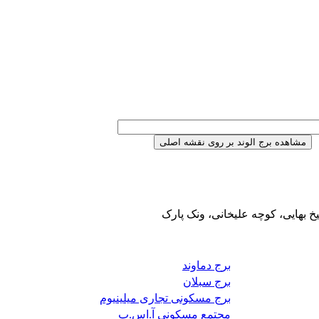
یخ بهایی، کوچه علیخانی، ونک پارک
برج دماوند
برج سبلان
برج مسکونی تجاری میلینیوم
مجتمع مسکونی آ.اس.پ