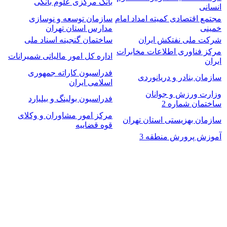
بانک مرکزی علوم بانکی
انسانی
مجتمع اقتصادی کمیته امداد امام
سازمان توسعه و نوسازی
خمینی
مدارس استان تهران
شرکت ملی نفتکش ایران
ساختمان گنجینه اسناد ملی
مرکز فناوری اطلاعات مخابرات
اداره کل امور مالیاتی شمیرانات
ایران
فدراسیون کاراته جمهوری
سازمان بنادر و دریانوردی
اسلامی ایران
وزارت ورزش و جوانان
فدراسیون بولینگ و بیلیارد
ساختمان شماره 2
مرکز امور مشاوران و وکلای
سازمان بهزیستی استان تهران
قوه قضاییه
آموزش پرورش منطقه 3