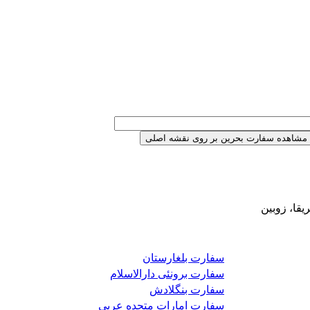
یقا، زوبین
سفارت بلغارستان
سفارت برونئی دارالاسلام
سفارت بنگلادش
سفارت امارات متحده عربی