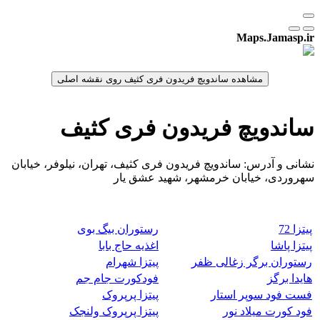
Maps.Jamasp.ir
ساندویچ فریدون فری کثیف
نشانی و آدرس: ساندویچ فریدون فری کثیف، تهران، نیلوفر، خیابان
سهروردی، خیابان خرمشهر، شهید عشق یار
پیتزا 72
رستوران بیگ بوی
پیتزا پاشا
اغذیه حاج بابا
رستوران برگر زغالی ظفر
پیتزا شهرام
هایدا برگز
فودکورت جام جم
فست فود سوپر استار
پیتزا پرپروک
فود کورت میلاد نور
پیتزا پرپروک ولنجک