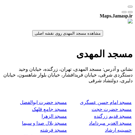
Maps.Jamasp.ir
مسجد المهدی
نشانی و آدرس: مسجد المهدی، تهران، زرگنده، خیابان وحید
دستگردی شرقی، خیابان فریدافشار، خیابان بلوار شاهسون، خیابان
دلیری، دولتشاد شرقی
مسجد امام حسن عسگری
مسجد حضرت ابوالفضل
مسجد حضرت حجت
مسجد جامع قلهک
مسجد قدیم زرگنده
مسجد الزهرا
مسجد الغدیر میرداماد
مسجد بلال صدا و سیما
حسینیه ارشاد
مسجد فرشته