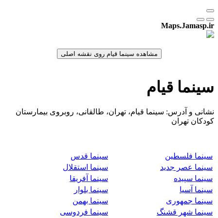
Maps.Jamasp.ir
سینما قیام
نشانی و آدرس: سینما قیام، تهران، طالقانی، روبروی بیمارستان
کودکان تهران
سینما فلسطین
سینما قدس
سینما عصر جدید
سینما استقلال
سینما سپیده
سینما آفریقا
سینما آسیا
سینما بلوار
سینما جمهوری
سینما بهمن
سینما شهر قشنگ
سینما فردوسی