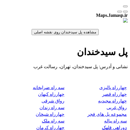
Maps.Jamasp.ir
پل سیدخندان
نشانی و آدرس: پل سیدخندان، تهران، رسالت غرب
چهارراه پالیزی
سه راه ضرابخانه
چهارراه قصر
چهارراه کیهان
چهارراه مجیدیه
رواق شرقی
رواق غربی
سه راه زندان
مجموعه پل های فجر
چهارراه شیخان
سه راه پیاله
سه راه ملک
دوراهی قلهک
چهارراه کرمان