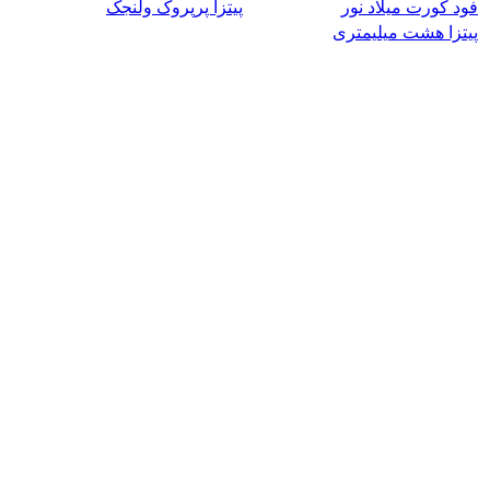
فود کورت میلاد نور
پیتزا پرپروک ولنجک
پیتزا هشت میلیمتری