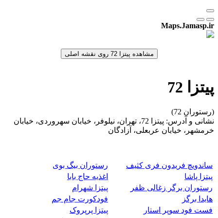
Maps.Jamasp.ir
پیتزا 72
(رستوران 72)
نشانی و آدرس: پیتزا 72، تهران، نیلوفر، خیابان سهروردی، خیابان
خرمشهر، خیابان عربعلی، آزادگان
ساندویچ فریدون فری کثیف
رستوران بیگ بوی
پیتزا پاشا
اغذیه حاج بابا
رستوران برگر زغالی ظفر
پیتزا شهرام
هایدا برگز
فودکورت جام جم
فست فود سوپر استار
پیتزا پرپروک