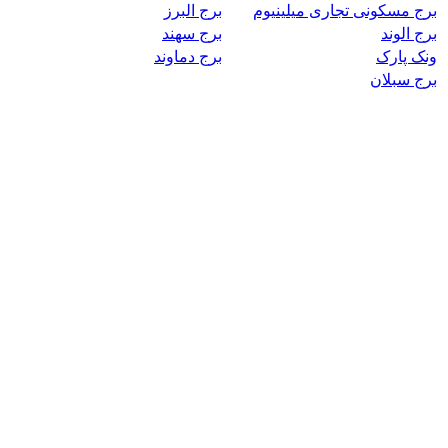
برج مسکونی تجاری میلینیوم
برج البرز
برج الوند
برج سهند
ونک پارک
برج دماوند
برج سبلان