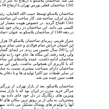
1342 ساختمان فعلی بورس تهران با ارتفاع 68 متر عنوان بلندترین ساختمان پایتخت را از پلاسکو گرفت.
ساختمان پلاسکو توسط حبیب الله القانیان، رئ
1341 افتتاح گردید. در خصوص هویت معمار ا
کلیمی می دانند. این ساختمان در زمان خود بلند
در دهه 1340 از ساختمان پلاسکو به عنوان «نماد سرمایه داری» نام برده می شد.
متراژ ت
این آسمان خراش تمام فولادی و حتی نمای بیرو
آن را 200 سال تخمین می زدند. در ابتد
ولی رفته رفته، این بنگاه ها، جای خود را به ت
ساختمان ادامه داشت. عمده واحدهای این ساختما
که با کاربری آن همخوانی نداشت. پایین این 
ساختمان دارای مساحت بیشتری نسبت به سایر طب
در سایر طبقات نیز اکثرا تولیدی ها و یا دفا
هفت سین چیده می شد.
ساختمان پلاسکو، بعد از بازار تهران، از بزرگ
مراکز خرید مدرن در ایران بود که با بازار س
ویترین های رنگارنگ در دل خود جای داده بو