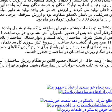
شدن به ایام عید، بیشتر واحدهای تولیدی مشغول به کار بودند تا بتوانن
ازی، رئیس اتحادیه تولیدکنندگان و فروشندگان پوشاک، واحدهای 
یون تومان در ماه بود.
در صبح روز پنجشنبه 30 دی 1395 و حدود ساعت 7:59 صبح، طبقات هشتم و نهم این ساختمان که بیشتر شام
ش از بخش شرقی ساختمان زبانه کشید و دیوار شمالی ساختمان پلاسک
کامل فرو ریخت. سرانجام در حوالی ساعت 11:30 صبح پس از گذشت 3,5 ساعت از شروع آتش س
یه، تعدادی از مغازه داران این پاساژ برای خارج کردن کالاهای خود
ان در هنگام ریزش ساختمان در ساختمان حضور داشتند.
بر اثر این حادثه حدود 37 نفر زخمی شدند. برآوردهای اولیه، حاکی از احتمال حضور 30تن 
ب بود که به علت شدت جراحات در بیمارستان شهید مطهری تهران درگ