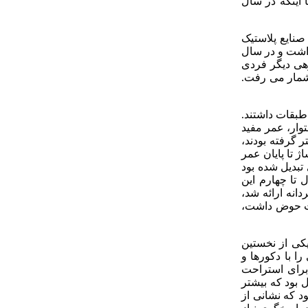
ن تهران بود تا اینکه در سال
صنایع پلاستیک
17 طبقه که از نوع اسکلت فلزی بود، از سال 1339 تا 1341 جریان داشت و در سال
وهی دیگر فردی
 شمار می رفت.
 سایر طبقات داشتند.
وار، عمر مفید
ر گرفته بودند،
 تا پایان عمر
تبدیل شده بود
 تا چهارم این
انه ارائه شد،
هفت حوض داشت،
یکی از نخستین
ا با دکورها و
برای استراحت
 بود. در این مجتمع حدود 560 واحد تجاری فعال بود که بیشتر
 سهم اشتغال ساختمان پلاسکو در صنعت پوشاک کشور حدود 0,6 درصد بود که نشانی از