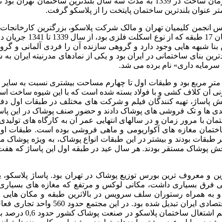
می شد. ساختمان پلاسکو با ارتفاع 42 متر از زمان ساخت در 1339 به مدت سه سال بلندترین ساختما
یس انجمن کلیمیان تهران و مالک شرکت پلاسکو، بزرگترین کارخانجات 
سازی ایران، ساخته شد. کار ساخت این ساختمان 
ین بنا شبهه هایی وجود دارد و گروهی سازنده آن را فردی آلمانی و گر
ترین بنای ساختمانی در ایران بود و یکی از نمادهای مدرنیته ایران به
قریبی زیربنای ساختمان پلاسکو 29 هزار متر مربع بود و طبقات اول تا چهارم مساحت بیشتری نسبت به
نی آن کلاف کشی و با فولاد بسته شده است که با این شیوه ساخت است
ای گشایش پاساژ، تهیه کنندگان فیلم و شرکت های مختلف در طبقات اول دفت
ولیدی ها و تک فروشی های پوشاک دادند و حضور صنف پوشاک در این پاساژ
ن با مرور زمان و در سالهای انتهایی عمر آن به کارگاه های تولیدی 
ساختمان مغازه های آکواریومی و ماهی فروشی بوده است. طبقات اول
قات بودند و بیشتر در این طبقات انواع پوشاک، به ویژه پوشاک مرد
تر پخش پوشاک مستقر بودند. هر سال عید در طبقه اول این پاساژ که 
ترین و معروف ترین بورس توزیع پوشاک در تهران بود. پاساژ پلاسکو، 
نتی فرق بسیاری داشت، مکانی لوکس و مرتفع که مغازه های بسیاری ر
د و به همراه رستوران سلف سرویس در بالاترین طبقه و مکان هایی 
مشتریان، به یکی از پر رونق ترین مکان های اقتصادی ایران تبدیل شده
آنها را تولیدی های پوشاک تشکیل می دادند.