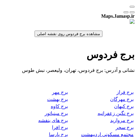
Maps.Jamasp.ir
برج فردوس
نشانی و آدرس: برج فردوس، تهران، ولیعصر، نبش طوس
برج فراز
برج مهر
برج مهرگان
برج بهشت
برج کیهان
برج کاوه
برج نگین زعفرانیه
برج مینیاتور
برج مروارید
برج های بنفشه
برج سحر
برج افرا
مجتمع مسکونی اردیبهشت
برج پارسا