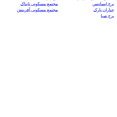
برج ایساتیس
مجتمع مسکونی تابناک
چناران پارک
مجتمع مسکونی آفرینش
برج صبا