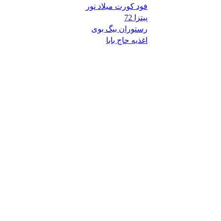
فود کورت میلاد نور
پیتزا 72
رستوران بیگ بوی
اغذیه حاج بابا