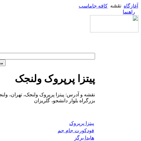
آغازگاه
نقشه
کافه جاماسپ
راهنما
پیتزا پرپروک ولنجک
نقشه و آدرس: پیتزا پرپروک ولنجک، تهران، ولنج
بزرگراه بلوار دانشجو، گلریزان
پیتزا پرپروک
فودکورت جام جم
هایدا برگز