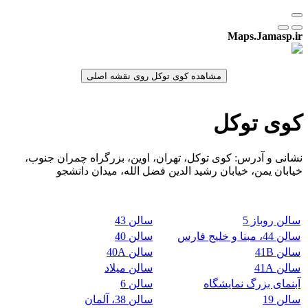
Maps.Jamasp.ir
کوی توکل
نشانی و آدرس: کوی توکل، تهران، اوین، بزرگراه چمران جنوب،
خیابان یمن، خیابان رشید الدین فضل الله، میدان دانشجو
سالن روباز 5
سالن 43
سالن 44، مبنا و خلیج فارس
سالن 40
سالن 41B
سالن 40A
سالن 41A
سالن میلاد
آبنمای بزرگ نمایشگاه
سالن 6
سالن 19
سالن 38، آلمان