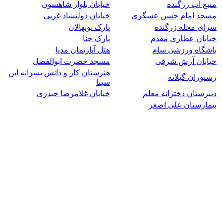
منبع آب زرگنده
خیابان بلوار شاهسون
مسجد امام حسن عسگری
خیابان دولتشاد غربی
سرای محله زرگنده
پارک نونهالان
خیابان عطاری مقدم
پارک حنا
باشگاه ورزشی سام
هتل آپارتمان مدیا
خیابان آرش شرقی
مسجد حضرت ابوالفضل
هنرستان کار و دانش پسرانه ابن
رستوران گیلانه
سینا
دبیرستان دخترانه معلم
خیابان غلامرضا حیدری
بیمارستان علی اصغر