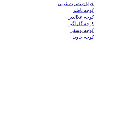
خیابان نصرت غربی
کوچه ناظم
کوچه علاالدین
کوچه گل آگین
کوچه یوسفی
کوچه جاوید